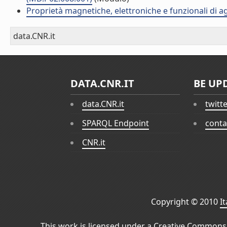
Proprietà magnetiche, elettroniche e funzionali di 
data.CNR.it
DATA.CNR.IT
BE UP
data.CNR.it
twitt
SPARQL Endpoint
conta
CNR.it
Copyright © 2010
I
This work is licensed under a
Creative Commons 