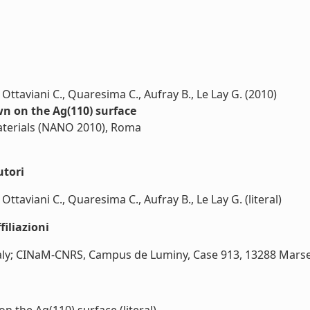
, Ottaviani C., Quaresima C., Aufray B., Le Lay G. (2010)
n on the Ag(110) surface
aterials (NANO 2010), Roma
utori
 Ottaviani C., Quaresima C., Aufray B., Le Lay G. (literal)
iliazioni
aly; CINaM-CNRS, Campus de Luminy, Case 913, 13288 Marseill