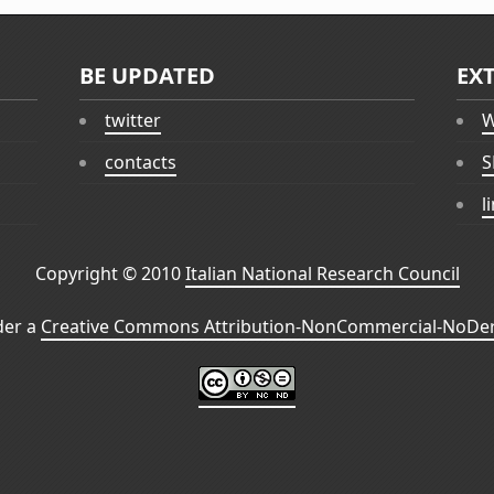
BE UPDATED
EX
twitter
W
contacts
S
l
Copyright © 2010
Italian National Research Council
der a
Creative Commons Attribution-NonCommercial-NoDeri