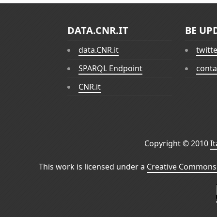
DATA.CNR.IT
BE UP
data.CNR.it
twitt
SPARQL Endpoint
conta
CNR.it
Copyright © 2010
I
This work is licensed under a
Creative Commons 