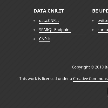
DATA.CNR.IT
BE UP
data.CNR.it
twitt
SPARQL Endpoint
conta
CNR.it
Copyright © 2010
I
This work is licensed under a
Creative Commons 