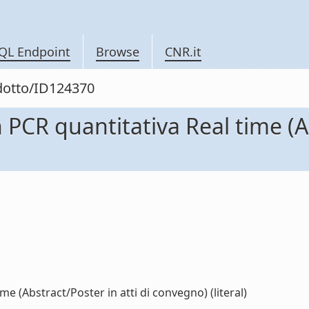
QL Endpoint
Browse
CNR.it
odotto/ID124370
CR quantitativa Real time (Abs
 (Abstract/Poster in atti di convegno) (literal)