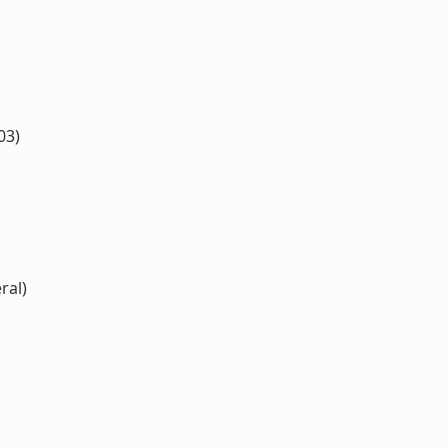
03)
ral)