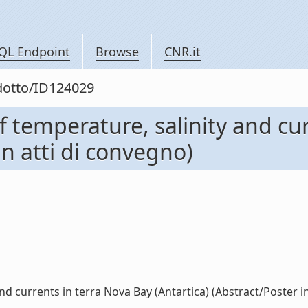
QL Endpoint
Browse
CNR.it
odotto/ID124029
of temperature, salinity and cu
in atti di convegno)
nd currents in terra Nova Bay (Antartica) (Abstract/Poster in 