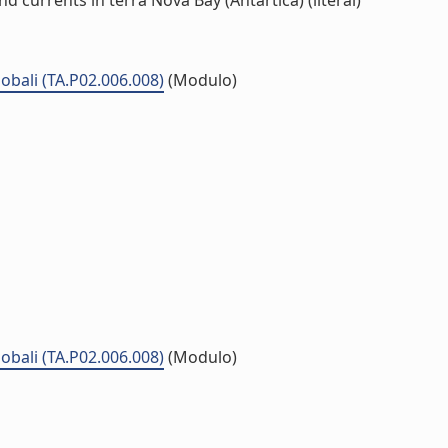
nd currents in terra Nova Bay (Antartica) (literal)
lobali (TA.P02.006.008)
(Modulo)
lobali (TA.P02.006.008)
(Modulo)