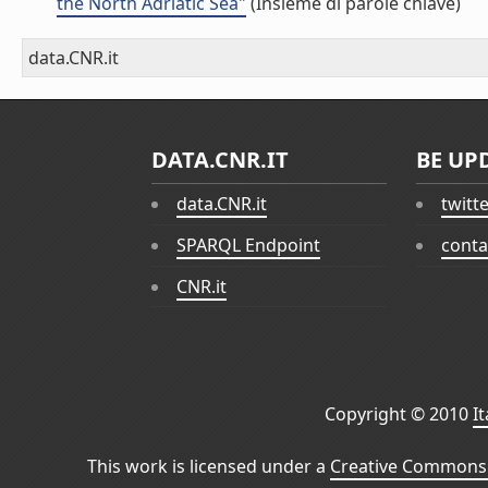
the North Adriatic Sea"
(Insieme di parole chiave)
data.CNR.it
DATA.CNR.IT
BE UP
data.CNR.it
twitt
SPARQL Endpoint
conta
CNR.it
Copyright © 2010
I
This work is licensed under a
Creative Commons 