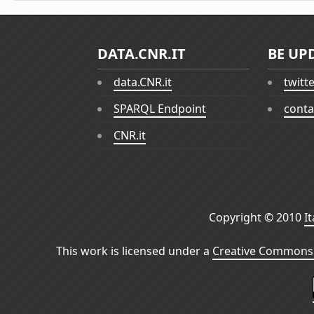
DATA.CNR.IT
BE UP
data.CNR.it
twitt
SPARQL Endpoint
conta
CNR.it
Copyright © 2010
I
This work is licensed under a
Creative Commons 