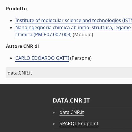
Prodotto
Institute of molecular science and technologies (IST
Nanoingegneria chimica ab-initio: struttura, legame e 
chimica (PM.P07.002.003)
(Modulo)
Autore CNR di
CARLO EDOARDO GATTI
(Persona)
data.CNR.it
DATA.CNR.IT
data.CNR.it
SPARQL Endpoint