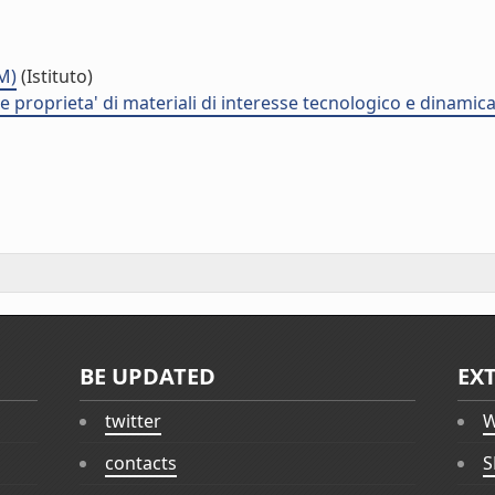
M)
(Istituto)
proprieta' di materiali di interesse tecnologico e dinamica d
BE UPDATED
EX
twitter
W
contacts
S