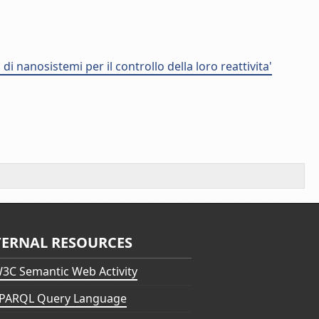
i nanosistemi per il controllo della loro reattivita'
TERNAL RESOURCES
3C Semantic Web Activity
PARQL Query Language