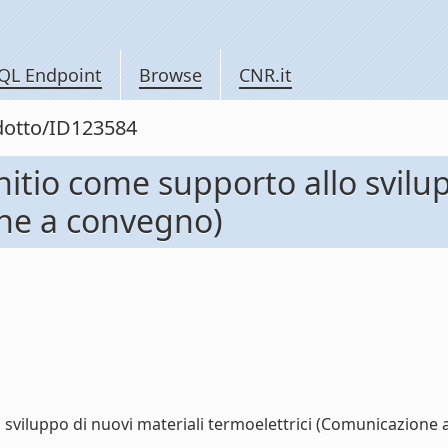
QL Endpoint
Browse
CNR.it
odotto/ID123584
nitio come supporto allo svilu
one a convegno)
 sviluppo di nuovi materiali termoelettrici (Comunicazione a