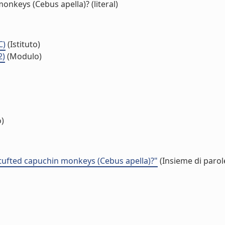
onkeys (Cebus apella)? (literal)
C)
(Istituto)
2)
(Modulo)
o)
n tufted capuchin monkeys (Cebus apella)?"
(Insieme di parol