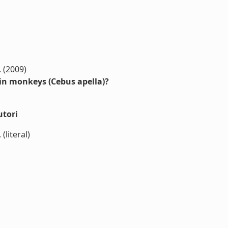
. (2009)
hin monkeys (Cebus apella)?
utori
(literal)