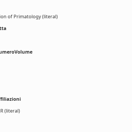
n of Primatology (literal)
tta
#numeroVolume
iliazioni
 (literal)