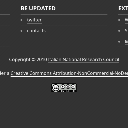
BE UPDATED
EX
twitter
W
contacts
S
l
Copyright © 2010
Italian National Research Council
der a
Creative Commons Attribution-NonCommercial-NoDeri