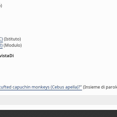
o)
C)
(Istituto)
2)
(Modulo)
vistaDi
n tufted capuchin monkeys (Cebus apella)?"
(Insieme di parol