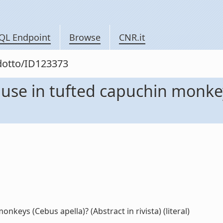
QL Endpoint
Browse
CNR.it
odotto/ID123373
 use in tufted capuchin monke
nkeys (Cebus apella)? (Abstract in rivista) (literal)