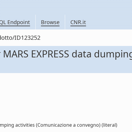
QL Endpoint
Browse
CNR.it
odotto/ID123252
or MARS EXPRESS data dumping
ping activities (Comunicazione a convegno) (literal)