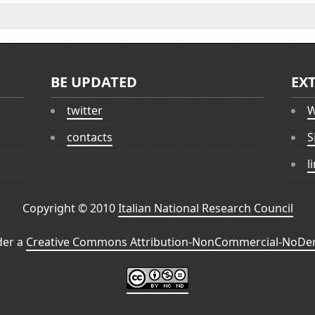
BE UPDATED
EX
twitter
W
contacts
S
l
Copyright © 2010
Italian National Research Council
der a
Creative Commons Attribution-NonCommercial-NoDeri