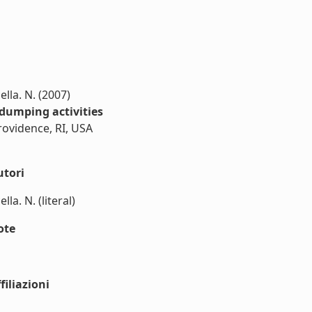
cella. N. (2007)
dumping activities
ovidence, RI, USA
utori
lla. N. (literal)
ote
iliazioni