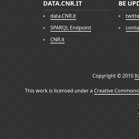
DATA.CNR.IT
BE UP
data.CNR.it
twitt
SPARQL Endpoint
conta
CNR.it
Copyright © 2010
I
This work is licensed under a
Creative Commons 