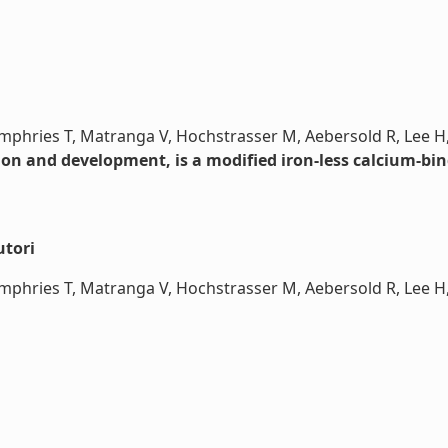
 Humphries T, Matranga V, Hochstrasser M, Aebersold R, Lee H,
ion and development, is a modified iron-less calcium-bin
utori
Humphries T, Matranga V, Hochstrasser M, Aebersold R, Lee H, N