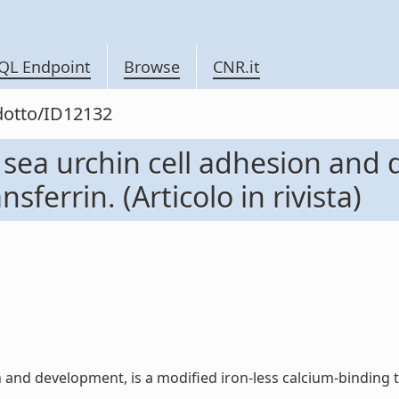
QL Endpoint
Browse
CNR.it
odotto/ID12132
 sea urchin cell adhesion and 
sferrin. (Articolo in rivista)
nd development, is a modified iron-less calcium-binding trans