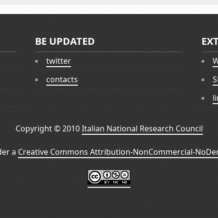
BE UPDATED
EX
twitter
W
contacts
S
l
Copyright © 2010
Italian National Research Council
der a
Creative Commons Attribution-NonCommercial-NoDeri