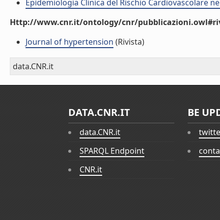
Epidemiologia Clinica del Rischio Cardiovascolare ne
Http://www.cnr.it/ontology/cnr/pubblicazioni.owl#ri
Journal of hypertension
(Rivista)
data.CNR.it
DATA.CNR.IT
BE UP
data.CNR.it
twitt
SPARQL Endpoint
conta
CNR.it