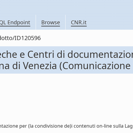
QL Endpoint
Browse
CNR.it
odotto/ID120596
che e Centri di documentazion
una di Venezia (Comunicazione
azione per (la condivisione de)i contenuti on-line sulla La