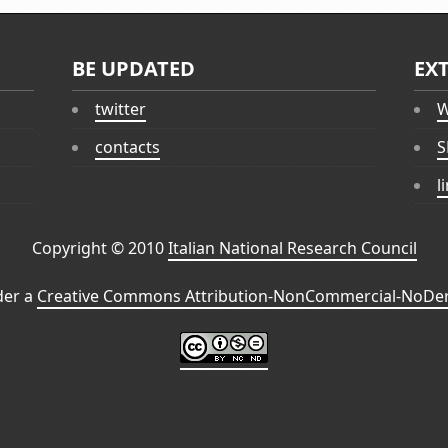
BE UPDATED
EX
twitter
W
contacts
S
l
Copyright © 2010
Italian National Research Council
der a
Creative Commons Attribution-NonCommercial-NoDeri