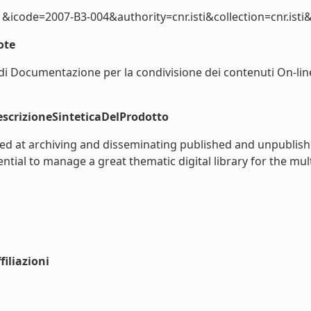
1&icode=2007-B3-004&authority=cnr.isti&collection=cnr.isti&l
ote
di Documentazione per la condivisione dei contenuti On-line
scrizioneSinteticaDelProdotto
med at archiving and disseminating published and unpublish
tial to manage a great thematic digital library for the mul
iliazioni