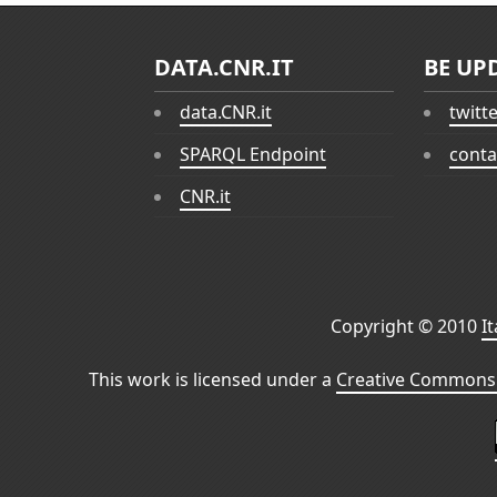
DATA.CNR.IT
BE UP
data.CNR.it
twitt
SPARQL Endpoint
conta
CNR.it
Copyright © 2010
I
This work is licensed under a
Creative Commons 