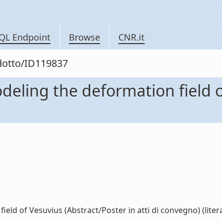
QL Endpoint
Browse
CNR.it
odotto/ID119837
deling the deformation field o
ld of Vesuvius (Abstract/Poster in atti di convegno) (litera