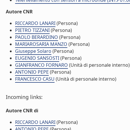
Telerilevamento con sensori a microonde (INT.P01.0
Autore CNR
RICCARDO LANARI
(Persona)
PIETRO TIZZANI
(Persona)
PAOLO BERARDINO
(Persona)
MARIAROSARIA MANZO
(Persona)
Giuseppe Solaro
(Persona)
EUGENIO SANSOSTI
(Persona)
GIANFRANCO FORNARO
(Unità di personale interno)
ANTONIO PEPE
(Persona)
FRANCESCO CASU
(Unità di personale interno)
Incoming links:
Autore CNR di
RICCARDO LANARI
(Persona)
ANTONIO PEPE
(Persona)