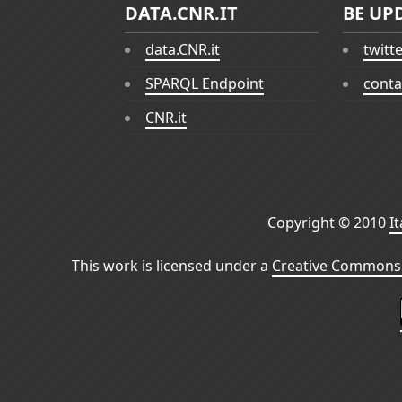
DATA.CNR.IT
BE UP
data.CNR.it
twitt
SPARQL Endpoint
conta
CNR.it
Copyright © 2010
I
This work is licensed under a
Creative Commons 