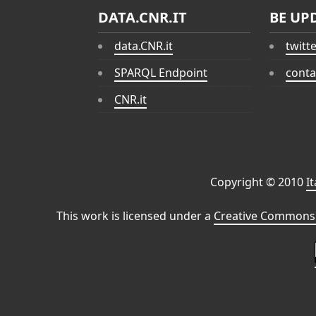
DATA.CNR.IT
BE UP
data.CNR.it
twitt
SPARQL Endpoint
conta
CNR.it
Copyright © 2010
I
This work is licensed under a
Creative Commons 