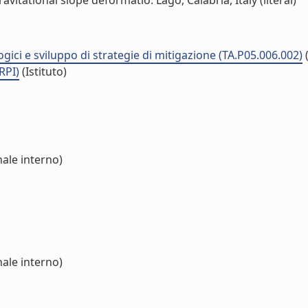
itational slope deformatio: Lago, Calabria, Italy (literal)
ici e sviluppo di strategie di mitigazione (TA.P05.006.002)
RPI)
(Istituto)
ale interno)
ale interno)