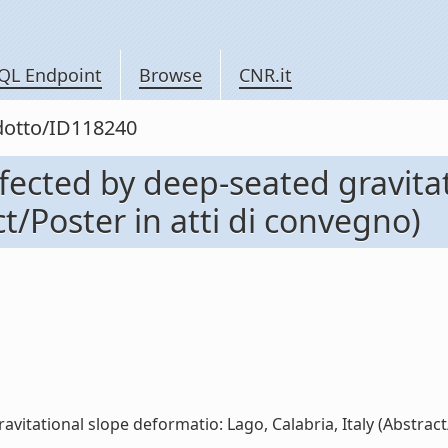
QL Endpoint
Browse
CNR.it
odotto/ID118240
fected by deep-seated gravita
ct/Poster in atti di convegno)
itational slope deformatio: Lago, Calabria, Italy (Abstract/P