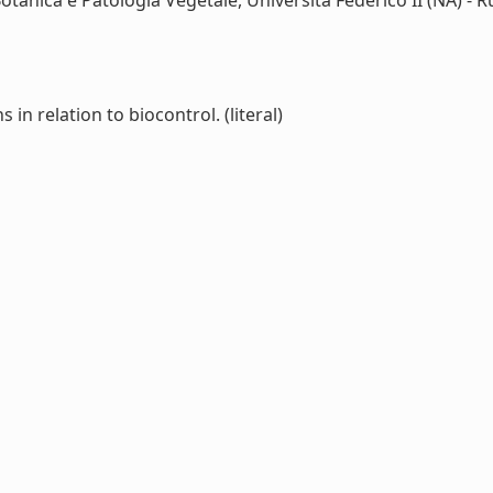
Botanica e Patologia Vegetale, Università Federico II (NA) - Ru
in relation to biocontrol. (literal)