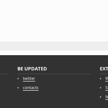
BE UPDATED
EX
twitter
W
contacts
S
l