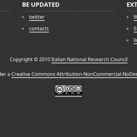
BE UPDATED
EX
twitter
W
contacts
S
l
Copyright © 2010
Italian National Research Council
der a
Creative Commons Attribution-NonCommercial-NoDeri