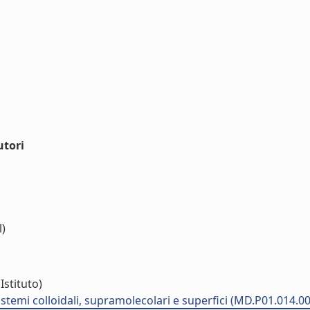
utori
l)
Istituto)
temi colloidali, supramolecolari e superfici (MD.P01.014.00