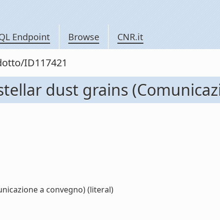
QL Endpoint
Browse
CNR.it
odotto/ID117421
erstellar dust grains (Comunic
unicazione a convegno) (literal)