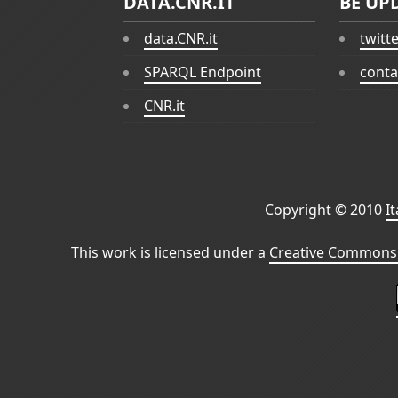
DATA.CNR.IT
BE UP
data.CNR.it
twitt
SPARQL Endpoint
conta
CNR.it
Copyright © 2010
I
This work is licensed under a
Creative Commons 