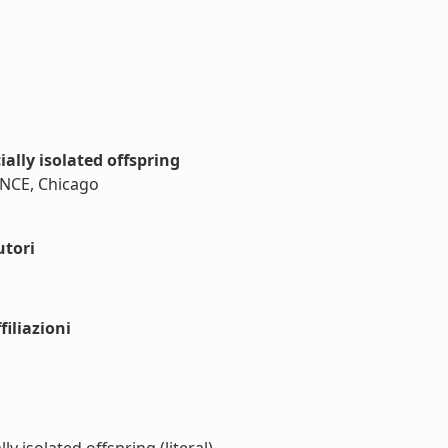
ally isolated offspring
NCE, Chicago
utori
iliazioni