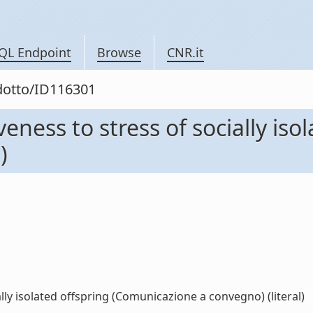
QL Endpoint
Browse
CNR.it
odotto/ID116301
ness to stress of socially isol
)
ly isolated offspring (Comunicazione a convegno) (literal)