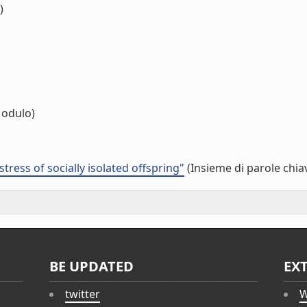
)
odulo)
ress of socially isolated offspring"
(Insieme di parole chia
BE UPDATED
EX
twitter
W