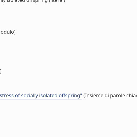
y isolated offspring (literal)
odulo)
)
ress of socially isolated offspring"
(Insieme di parole chia