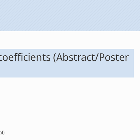
coefficients (Abstract/Poster
al)