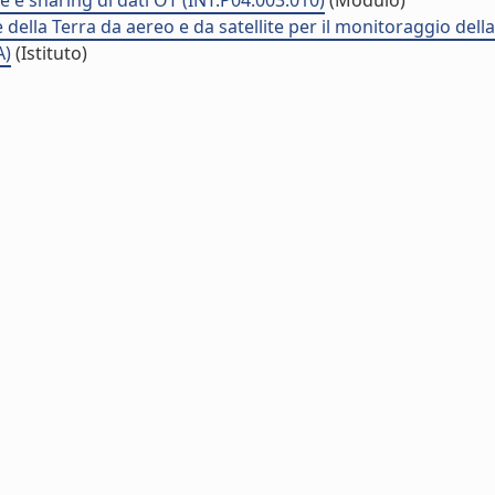
 e sharing di dati OT (INT.P04.003.010)
(Modulo)
della Terra da aereo e da satellite per il monitoraggio dell
A)
(Istituto)