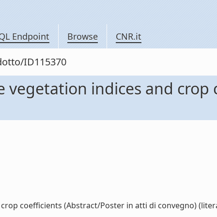
QL Endpoint
Browse
CNR.it
odotto/ID115370
e vegetation indices and crop 
rop coefficients (Abstract/Poster in atti di convegno) (liter