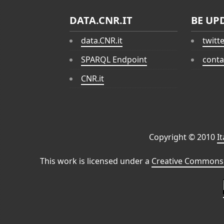
DATA.CNR.IT
BE UP
data.CNR.it
twitt
SPARQL Endpoint
conta
CNR.it
Copyright © 2010
I
This work is licensed under a
Creative Commons 