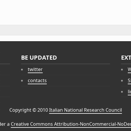
BE UPDATED
EX
twitter
W
contacts
S
l
Copyright © 2010
Italian National Research Council
der a
Creative Commons Attribution-NonCommercial-NoDeri