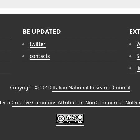
BE UPDATED
EX
twitter
W
contacts
S
l
Copyright © 2010
Italian National Research Council
der a
Creative Commons Attribution-NonCommercial-NoDeri