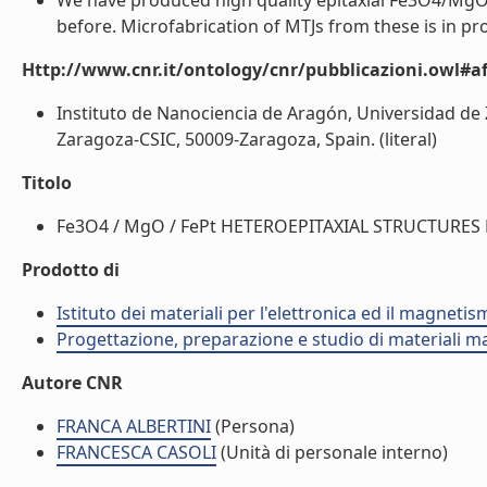
We have produced high quality epitaxial Fe3O4/MgO
before. Microfabrication of MTJs from these is in prog
Http://www.cnr.it/ontology/cnr/pubblicazioni.owl#aff
Instituto de Nanociencia de Aragón, Universidad de
Zaragoza-CSIC, 50009-Zaragoza, Spain. (literal)
Titolo
Fe3O4 / MgO / FePt HETEROEPITAXIAL STRUCTURES 
Prodotto di
Istituto dei materiali per l'elettronica ed il magneti
Progettazione, preparazione e studio di materiali m
Autore CNR
FRANCA ALBERTINI
(Persona)
FRANCESCA CASOLI
(Unità di personale interno)