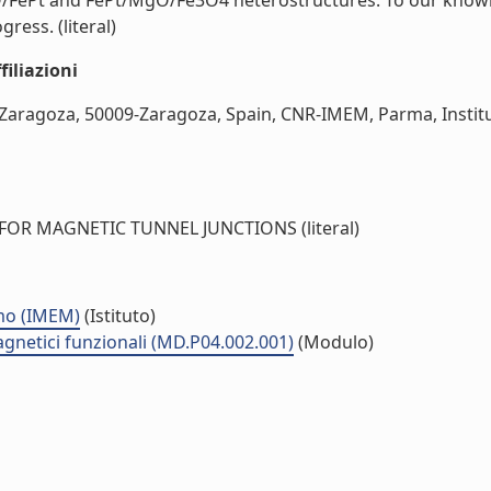
/FePt and FePt/MgO/Fe3O4 heterostructures. To our knowl
ress. (literal)
iliazioni
 Zaragoza, 50009-Zaragoza, Spain, CNR-IMEM, Parma, Institu
FOR MAGNETIC TUNNEL JUNCTIONS (literal)
smo (IMEM)
(Istituto)
agnetici funzionali (MD.P04.002.001)
(Modulo)