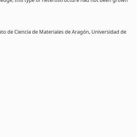
edge, this type of heterostructure had not been grown
to de Ciencia de Materiales de Aragón, Universidad de