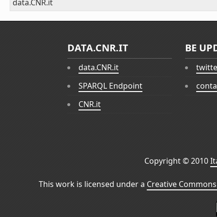
data.CNR.it
DATA.CNR.IT
BE UP
data.CNR.it
twitt
SPARQL Endpoint
conta
CNR.it
Copyright © 2010
I
This work is licensed under a
Creative Commons 