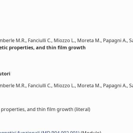
berle M.R., Fanciulli C., Miozzo L., Moreta M., Papagni A., Sa
tic properties, and thin film growth
utori
erle M.R., Fanciulli C., Miozzo L., Moreta M., Papagni A., Sas
roperties, and thin film growth (literal)