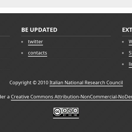
BE UPDATED
EX
twitter
W
contacts
S
l
Copyright © 2010
Italian National Research Council
der a
Creative Commons Attribution-NonCommercial-NoDeri