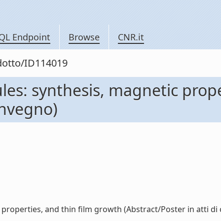
QL Endpoint
Browse
CNR.it
odotto/ID114019
les: synthesis, magnetic prope
convegno)
roperties, and thin film growth (Abstract/Poster in atti di 