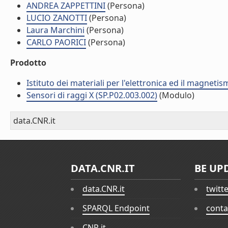
ANDREA ZAPPETTINI
(Persona)
LUCIO ZANOTTI
(Persona)
Laura Marchini
(Persona)
CARLO PAORICI
(Persona)
Prodotto
Istituto dei materiali per l'elettronica ed il magneti
Sensori di raggi X (SP.P02.003.002)
(Modulo)
data.CNR.it
DATA.CNR.IT
BE UP
data.CNR.it
twitt
SPARQL Endpoint
conta
CNR.it