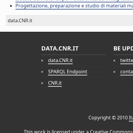
Progettazione, preparazione e studio di materiali m
data.CNR.it
DATA.CNR.IT
BE UP
data.CNR.it
twitt
SPARQL Endpoint
conta
CNR.it
Copyright © 2010
I
This work is licensed under a
Creative Commons 