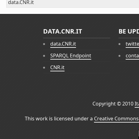
data.CNR.it
DATA.CNR.IT
BE UP
data.CNR.it
twitt
SPARQL Endpoint
conta
CNR.it
Copyright © 2010
I
This work is licensed under a
Creative Commons 