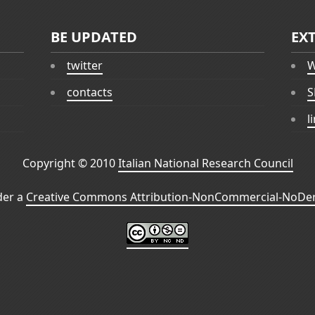
BE UPDATED
EX
twitter
W
contacts
S
l
Copyright © 2010
Italian National Research Council
der a
Creative Commons Attribution-NonCommercial-NoDeri