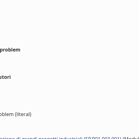
e problem
utori
blem (literal)