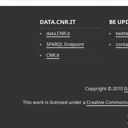
DATA.CNR.IT
BE UP
data.CNR.it
twitt
SPARQL Endpoint
conta
CNR.it
Copyright © 2010
I
This work is licensed under a
Creative Commons 