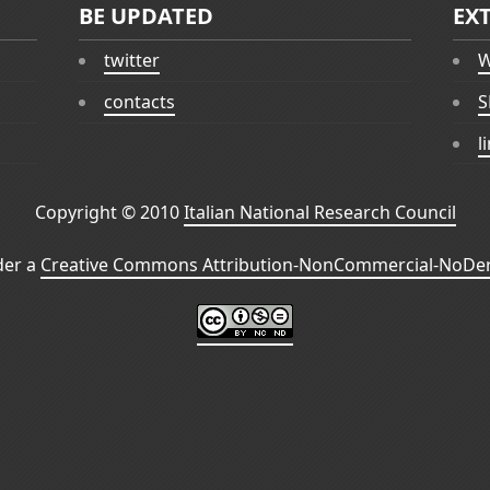
BE UPDATED
EX
twitter
W
contacts
S
l
Copyright © 2010
Italian National Research Council
der a
Creative Commons Attribution-NonCommercial-NoDeri