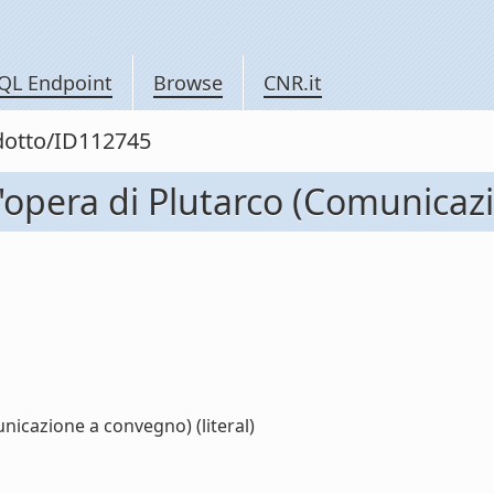
QL Endpoint
Browse
CNR.it
odotto/ID112745
ell'opera di Plutarco (Comunica
unicazione a convegno) (literal)