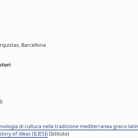
rquistas, Barcellona
utori
l)
minologia di cultura nella tradizione mediterranea greco-lati
tory of ideas (ILIESI)
(Istituto)