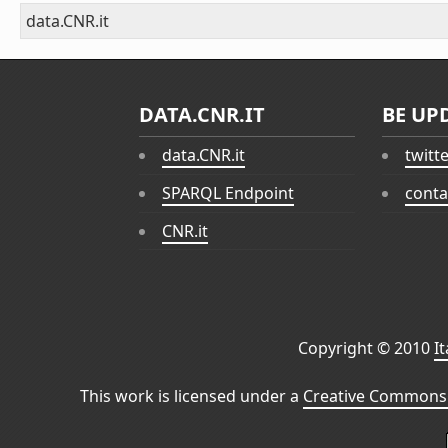
data.CNR.it
DATA.CNR.IT
BE UP
data.CNR.it
twitt
SPARQL Endpoint
conta
CNR.it
Copyright © 2010
I
This work is licensed under a
Creative Commons 