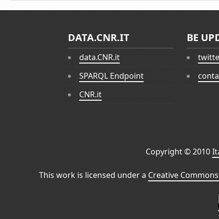
DATA.CNR.IT
BE UP
data.CNR.it
twitt
SPARQL Endpoint
conta
CNR.it
Copyright © 2010
I
This work is licensed under a
Creative Commons 