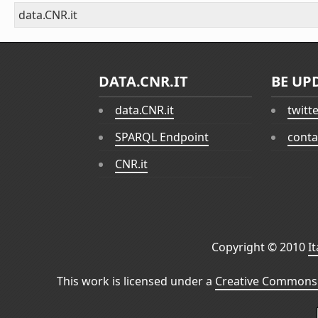
data.CNR.it
DATA.CNR.IT
BE UP
data.CNR.it
twitt
SPARQL Endpoint
conta
CNR.it
Copyright © 2010
I
This work is licensed under a
Creative Commons 