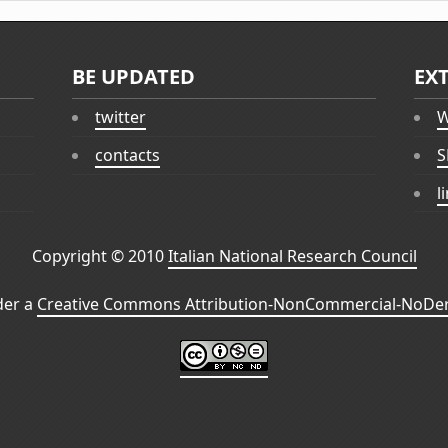
BE UPDATED
EX
twitter
W
contacts
S
l
Copyright © 2010
Italian National Research Council
der a
Creative Commons Attribution-NonCommercial-NoDeri