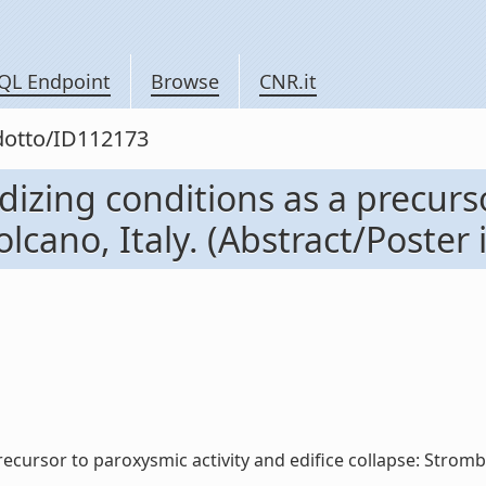
QL Endpoint
Browse
CNR.it
odotto/ID112173
dizing conditions as a precurs
olcano, Italy. (Abstract/Poster 
ecursor to paroxysmic activity and edifice collapse: Strombol