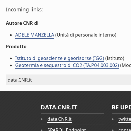
Incoming links:
Autore CNR di
ADELE MANZELLA
(Unità di personale interno)
Prodotto
Istituto di geoscienze e georisorse (IGG)
(Istituto)
Geotermia e sequestro di CO2 (TA.P04.003.002)
(Mod
data.CNR.it
DATA.CNR.IT
BE UP
data.CNR.it
twitt
SPARQL Endpoint
conta