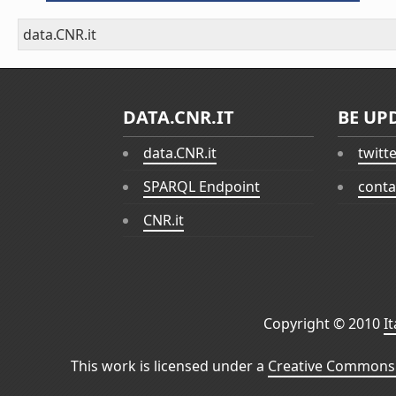
data.CNR.it
DATA.CNR.IT
BE UP
data.CNR.it
twitt
SPARQL Endpoint
conta
CNR.it
Copyright © 2010
I
This work is licensed under a
Creative Commons 