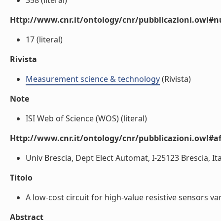
358 (literal)
Http://www.cnr.it/ontology/cnr/pubblicazioni.owl
17 (literal)
Rivista
Measurement science & technology
(Rivista)
Note
ISI Web of Science (WOS) (literal)
Http://www.cnr.it/ontology/cnr/pubblicazioni.owl#aff
Univ Brescia, Dept Elect Automat, I-25123 Brescia, Ital
Titolo
A low-cost circuit for high-value resistive sensors va
Abstract