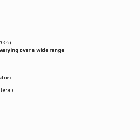
2006)
s varying over a wide range
utori
iteral)