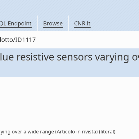
QL Endpoint
Browse
CNR.it
odotto/ID1117
alue resistive sensors varying o
ing over a wide range (Articolo in rivista) (literal)