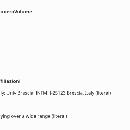
#numeroVolume
iliazioni
y; Univ Brescia, INFM, I-25123 Brescia, Italy (literal)
rying over a wide range (literal)