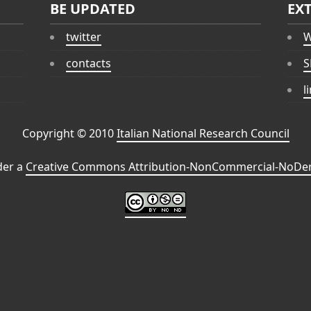
BE UPDATED
EX
twitter
W
contacts
S
l
Copyright © 2010
Italian National Research Council
der a
Creative Commons Attribution-NonCommercial-NoDeri