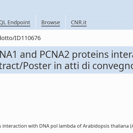
QL Endpoint
Browse
CNR.it
odotto/ID110676
NA1 and PCNA2 proteins inter
tract/Poster in atti di convegn
teraction with DNA pol lambda of Arabidopsis thaliana (Abst