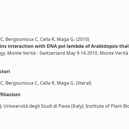
, Bergounioux C, Cella R, Maga G. (2010)
ns interaction with DNA pol lambda of Arabidopsis tha
y. Monte Verità - Switzerland May 9-14 2010, Monte Verità 
utori
 Bergounioux C, Cella R, Maga G. (literal)
iliazioni
; Univsersità degli Studi di Pavia (Italy); Institute of Plant 