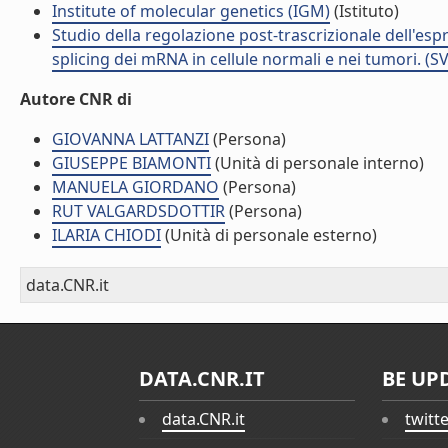
Institute of molecular genetics (IGM)
(Istituto)
Studio della regolazione post-trascrizionale dell'espr
splicing dei mRNA in cellule normali e nei tumori. (S
Autore CNR di
GIOVANNA LATTANZI
(Persona)
GIUSEPPE BIAMONTI
(Unità di personale interno)
MANUELA GIORDANO
(Persona)
RUT VALGARDSDOTTIR
(Persona)
ILARIA CHIODI
(Unità di personale esterno)
data.CNR.it
DATA.CNR.IT
BE UP
data.CNR.it
twitt