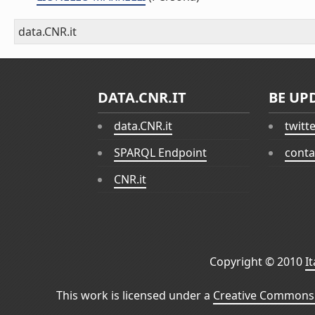
data.CNR.it
DATA.CNR.IT
BE UP
data.CNR.it
twitt
SPARQL Endpoint
conta
CNR.it
Copyright © 2010
I
This work is licensed under a
Creative Commons 