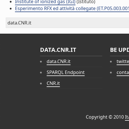
Institute of ionized gas (IGI)
(Istituto)
Esperimento RFX ed attività collegate (ET.P05.003.00
data.CNR.it
DATA.CNR.IT
BE UP
data.CNR.it
twitt
SPARQL Endpoint
conta
CNR.it
Copyright © 2010
I