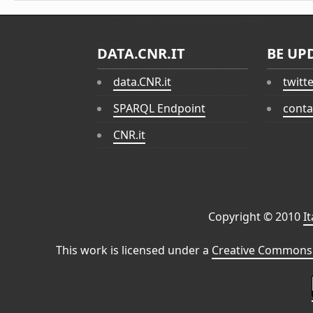
DATA.CNR.IT
BE UP
data.CNR.it
twitt
SPARQL Endpoint
conta
CNR.it
Copyright © 2010
I
This work is licensed under a
Creative Commons 