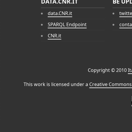
DATA.CNR.IT
BE UP
data.CNR.it
twitt
SPARQL Endpoint
conta
CNR.it
Copyright © 2010
I
This work is licensed under a
Creative Commons 