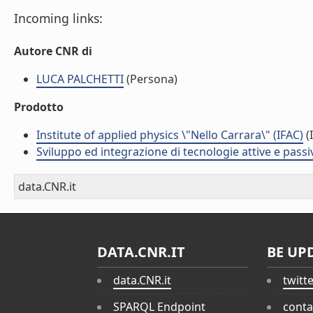
Incoming links:
Autore CNR di
LUCA PALCHETTI
(Persona)
Prodotto
Institute of applied physics \"Nello Carrara\" (IFAC)
(I
Sviluppo ed integrazione di tecnologie attive e passi
data.CNR.it
DATA.CNR.IT
BE UP
data.CNR.it
twitt
SPARQL Endpoint
conta